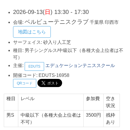
2026-09-13(
日
) 13:30 - 17:30
ベルビューテニスクラブ
会場:
千葉県
印西市
地図はこちら
サーフェイス:
砂入り人工芝
種目:
男子シングルス/中級以下（各種大会上位者は不
可）
主催:
エデュケーションテニススクール
EDUTS
開催コード:
EDUTS-16958
QRコード
種目
レベル
参加費
空き
状況
男S
中級以下（各種大会上位者は
3500円
残枠
不可）
あり