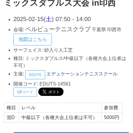
ミックスダブルス大会 in印西
2025-02-15(
土
) 07:50 - 14:00
ベルビューテニスクラブ
会場:
千葉県
印西市
地図はこちら
サーフェイス:
砂入り人工芝
種目:
ミックスダブルス/中級以下（各種大会上位者は
不可）
主催:
エデュケーションテニススクール
EDUTS
開催コード:
EDUTS-14561
QRコード
種目
レベル
参加費
混D
中級以下（各種大会上位者は不可）
5000円