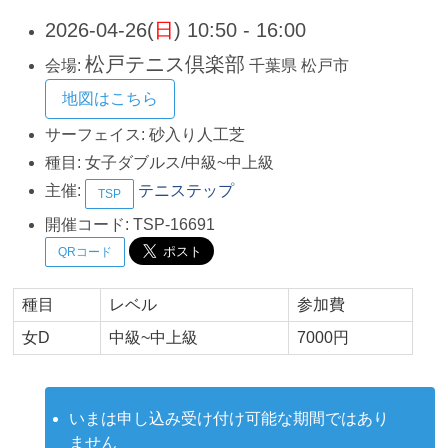
2026-04-26(
日
) 10:50 - 16:00
松戸テニス倶楽部
会場:
千葉県
松戸市
地図はこちら
サーフェイス:
砂入り人工芝
種目:
女子ダブルス/中級~中上級
主催:
テニステップ
TSP
開催コード:
TSP-16691
QRコード
種目
レベル
参加費
女D
中級~中上級
7000円
いまは申し込み受け付け可能な期間ではあり
ません