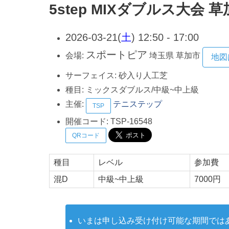
5step MIXダブルス大会
2026-03-21(
土
) 12:50 - 17:00
スポートピア
会場:
埼玉県
草加市
地図
サーフェイス:
砂入り人工芝
種目:
ミックスダブルス/中級~中上級
主催:
テニステップ
TSP
開催コード:
TSP-16548
QRコード
種目
レベル
参加費
混D
中級~中上級
7000円
いまは申し込み受け付け可能な期間では