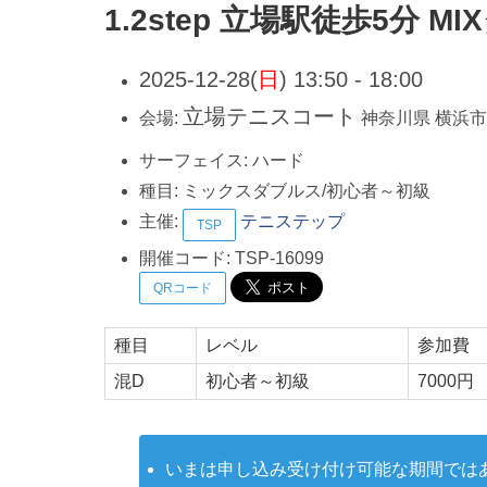
1.2step 立場駅徒歩5分 
2025-12-28(
日
) 13:50 - 18:00
立場テニスコート
会場:
神奈川県
横浜市
サーフェイス:
ハード
種目:
ミックスダブルス/初心者～初級
主催:
テニステップ
TSP
開催コード:
TSP-16099
QRコード
種目
レベル
参加費
混D
初心者～初級
7000円
いまは申し込み受け付け可能な期間では