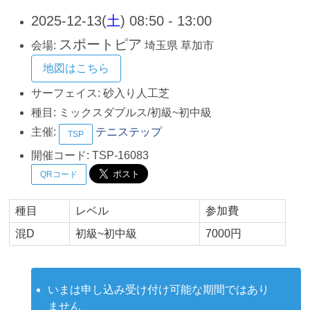
2025-12-13(
土
) 08:50 - 13:00
スポートピア
会場:
埼玉県
草加市
地図はこちら
サーフェイス:
砂入り人工芝
種目:
ミックスダブルス/初級~初中級
主催:
テニステップ
TSP
開催コード:
TSP-16083
QRコード
種目
レベル
参加費
混D
初級~初中級
7000円
いまは申し込み受け付け可能な期間ではあり
ません