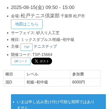
2025-08-15(金) 09:50 - 15:00
松戸テニス倶楽部
会場:
千葉県
松戸市
地図はこちら
サーフェイス:
砂入り人工芝
種目:
ミックスダブルス/初級~初中級
主催:
テニステップ
TSP
開催コード:
TSP-15664
QRコード
種目
レベル
参加費
混D
初級~初中級
6000円
いまは申し込み受け付け可能な期間ではあり
ません