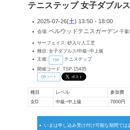
テニステップ 女子ダブルス
2025-07-26(
土
) 13:50 - 18:00
ベルウッドテニスガーデン
会場:
千葉
サーフェイス:
砂入り人工芝
種目:
女子ダブルス/中級~中上級
主催:
テニステップ
TSP
開催コード:
TSP-15435
QRコード
種目
レベル
参加費
女D
中級~中上級
7000円
いまは申し込み受け付け可能な期間では