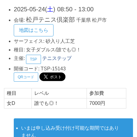
2025-05-24(
土
) 08:50 - 13:00
松戸テニス倶楽部
会場:
千葉県
松戸市
地図はこちら
サーフェイス:
砂入り人工芝
種目:
女子ダブルス/誰でも◎！
主催:
テニステップ
TSP
開催コード:
TSP-15143
QRコード
種目
レベル
参加費
女D
誰でも◎！
7000円
いまは申し込み受け付け可能な期間ではあり
ません