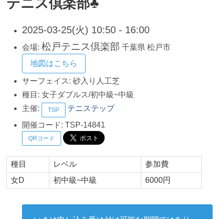
テニス倶楽部♣
2025-03-25(火) 10:50 - 16:00
松戸テニス倶楽部
会場:
千葉県
松戸市
地図はこちら
サーフェイス:
砂入り人工芝
種目:
女子ダブルス/初中級~中級
主催:
テニステップ
TSP
開催コード:
TSP-14841
QRコード
種目
レベル
参加費
女D
初中級~中級
6000円