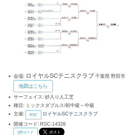
ロイヤルSCテニスクラブ
会場:
千葉県
野田市
地図はこちら
サーフェイス:
砂入り人工芝
種目:
ミックスダブルス/初中級～中級
主催:
ロイヤルSCテニスクラブ
RSC
開催コード:
RSC-14326
QRコード