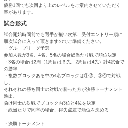
優勝1回でも次回より上のレベルをご案内させていただく
事があります。
試合形式
試合開始時間前でも選手が揃い次第、受付エントリー順に
順次試合に入って頂きますのでご準備ください。
・グループリーグ予選
参加人数が3名、4名、5名の場合総当たり戦で順位決定
・3名の場合は2周（1周目は６先、2周目は4先）計4試合で
の勝率
・複数ブロックある中の4名ブロックは①②、③④で対戦
し、
それぞれの勝ち同士の対戦で勝った方が決勝トーナメント
進出。
負け同士の対戦でブロック内3位と4位を決定
・総当たりで同率の場合、得失点差で順位を決める
・決勝トーナメント