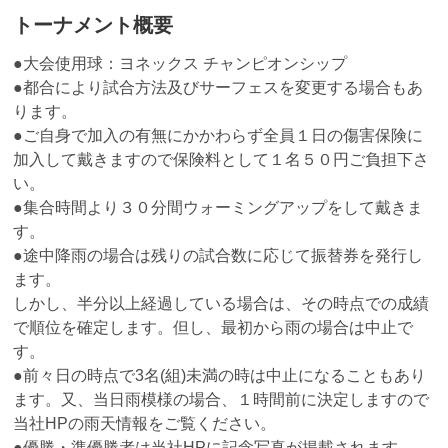
トーナメント概要
●大会使用球：ヨネックス チャンピオンシップ
●都合により試合方法及びサーフェスを変更する場合もあ
ります。
●ご自身で加入の有無にかかわらず全員１日の傷害保険に
加入して戴きますので保険料として１名５０円ご負担下さ
い。
●集合時間より３０分間ウォーミングアップをして戴きま
す。
●途中降雨の場合は残りの試合数に応じて振替券を発行し
ます。
しかし、半分以上経過している場合は、その時点での成績
で順位を確定します。但し、最初から雨の場合は中止で
す。
●前々日の時点で3名(組)未満の時は中止になることもあり
ます。又、当日雨模様の場合、１時間前に決定しますので
当社HPの雨天情報をご覧ください。
●優勝・準優勝者は当社HPに記念写真が掲載されます。