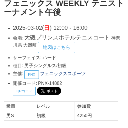
フェニックス WEEKLY テニスト
ーナメント午後
2025-03-02(
日
) 12:00 - 16:00
大磯プリンスホテルテニスコート
会場:
神奈
川県
大磯町
地図はこちら
サーフェイス:
ハード
種目:
男子シングルス/初級
主催:
フェニックススポーツ
PNX
開催コード:
PNX-14882
QRコード
種目
レベル
参加費
男S
初級
4250円