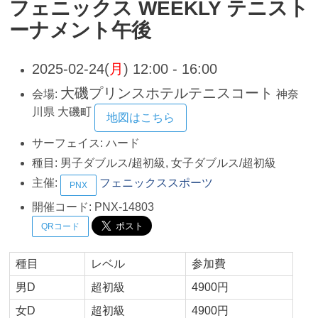
フェニックス WEEKLY テニスト
ーナメント午後
2025-02-24(
月
) 12:00 - 16:00
大磯プリンスホテルテニスコート
会場:
神奈
川県
大磯町
地図はこちら
サーフェイス:
ハード
種目:
男子ダブルス/超初級, 女子ダブルス/超初級
主催:
フェニックススポーツ
PNX
開催コード:
PNX-14803
QRコード
種目
レベル
参加費
男D
超初級
4900円
女D
超初級
4900円