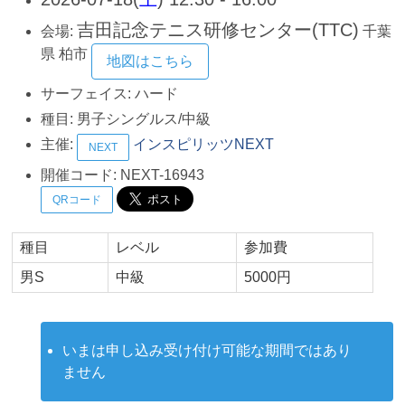
吉田記念テニス研修センター(TTC)
会場:
千葉
県
柏市
地図はこちら
サーフェイス:
ハード
種目:
男子シングルス/中級
主催:
インスピリッツNEXT
NEXT
開催コード:
NEXT-16943
QRコード
種目
レベル
参加費
男S
中級
5000円
いまは申し込み受け付け可能な期間ではあり
ません