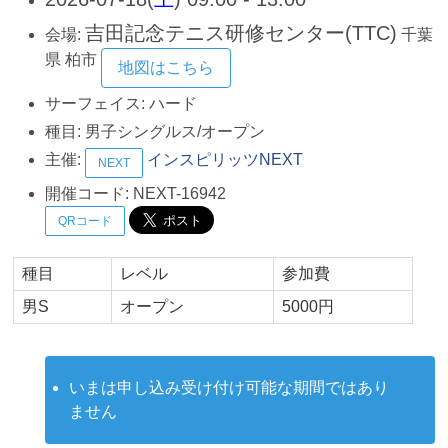
吉田記念テニス研修センター(TTC)
会場:
千葉
県
柏市
地図はこちら
サーフェイス:
ハード
種目:
男子シングルス/オープン
主催:
インスピリッツNEXT
NEXT
開催コード:
NEXT-16942
QRコード
種目
レベル
参加費
男S
オープン
5000円
いまは申し込み受け付け可能な期間ではあり
ません