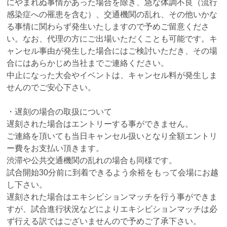
にやまれぬ事情があった場合を除き、急な体調不良（流行
感染症への罹患を含む）、交通機関の乱れ、その他いかな
る事情に関わらず発生いたしますので予めご留意くださ
い。なお、代理の方にご出場いただくことも可能です。キ
ャンセル事由が発生した場合にはご検討いただき、その場
合にはあらかじめ当社までご連絡ください。
中止になった大会やイベントは、キャンセル料が発生しま
せんのでご安心下さい。
・遅刻の場合の取扱について
遅刻された場合はエントリーする事ができません。
ご連絡を頂いても当日キャンセル扱いとなり全額エントリ
ー費をお支払い頂きます。
渋滞や公共交通機関の乱れの場合も同様です。
試合開始30分前に到着できるよう余裕をもって会場にお越
し下さい。
遅刻された場合はエキシビションマッチを行う事ができま
すが、試合進行状況などによりエキシビションマッチは必
ず行える訳ではございませんので予めご了承下さい。