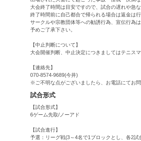
大会終了時間は目安ですので、試合の遅れや急な
終了時間前に自己都合で帰られる場合は返金は行
サークルや宗教団体等への勧誘行為、宣伝行為は
予めご了承下さい。
【中止判断について】
大会開催判断、中止決定につきましてはテニスマ
【連絡先】
070-8574-9689(今井)
※ご不明な点がございましたら、お電話にてお問
試合形式
【試合形式】
6ゲーム先取/ノーアド
【試合進行】
予選：リーグ戦(3～4名で1ブロックとし、各2試合