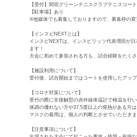
【受付】関宿グリーンテニスクラブテニスコート
【駐車場】あり
※他媒体でも募集しておりますので、募集枠の変
【インスピNEXTとは】
インスピNEXTは、インスピリッツ代表増田が
ます！
大会に初めて参加される方も、試合経験をたくさ
【施設利用について】
受付後、試合開始まではコートを使用したアップ
【コロナ対策について】
受付の際に非接触型の赤外線体温計で検温を行い、
体調の優れない方や37.5度以上の発熱がある方
マスクの着用は、個人の判断とさせていただきま
【注意事項について】
出場された大会にて起こった事故・怪我・疾病な