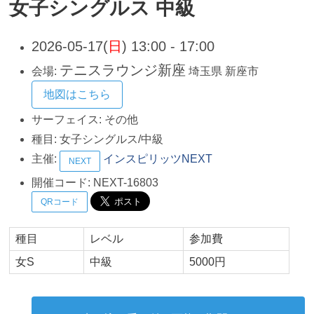
女子シングルス 中級
2026-05-17(
日
) 13:00 - 17:00
テニスラウンジ新座
会場:
埼玉県
新座市
地図はこちら
サーフェイス:
その他
種目:
女子シングルス/中級
主催:
インスピリッツNEXT
NEXT
開催コード:
NEXT-16803
QRコード
種目
レベル
参加費
女S
中級
5000円