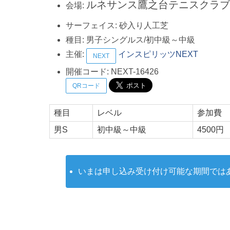
ルネサンス鷹之台テニスクラブ
会場:
サーフェイス:
砂入り人工芝
種目:
男子シングルス/初中級～中級
主催:
インスピリッツNEXT
NEXT
開催コード:
NEXT-16426
QRコード
種目
レベル
参加費
男S
初中級～中級
4500円
いまは申し込み受け付け可能な期間では