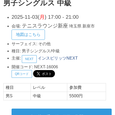
男子シングルス 中級
2025-11-03(
月
) 17:00 - 21:00
テニスラウンジ新座
会場:
埼玉県
新座市
地図はこちら
サーフェイス:
その他
種目:
男子シングルス/中級
主催:
インスピリッツNEXT
NEXT
開催コード:
NEXT-16006
QRコード
種目
レベル
参加費
男S
中級
5500円