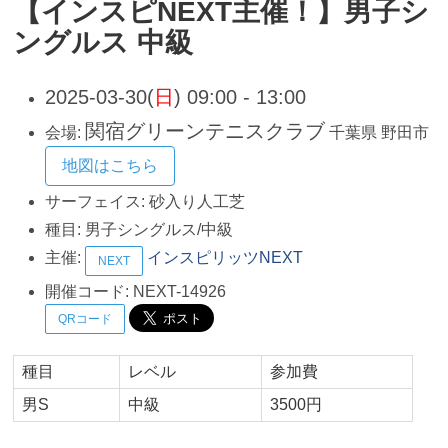
【インスピNEXT主催！】男子シ
ングルス 中級
2025-03-30(
日
) 09:00 - 13:00
関宿グリーンテニスクラブ
会場:
千葉県
野田市
地図はこちら
サーフェイス:
砂入り人工芝
種目:
男子シングルス/中級
主催:
インスピリッツNEXT
NEXT
開催コード:
NEXT-14926
QRコード
種目
レベル
参加費
男S
中級
3500円