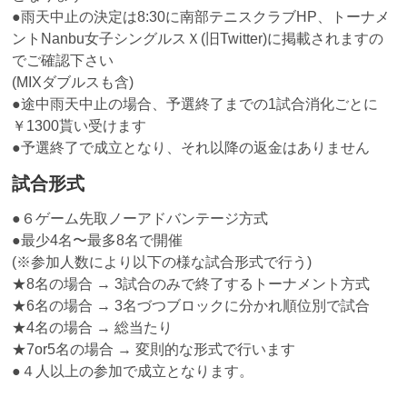
●雨天中止の決定は8:30に南部テニスクラブHP、トーナメ
ントNanbu女子シングルスＸ(旧Twitter)に掲載されますの
でご確認下さい
(MIXダブルスも含)
●途中雨天中止の場合、予選終了までの1試合消化ごとに
￥1300貰い受けます
●予選終了で成立となり、それ以降の返金はありません
試合形式
●６ゲーム先取ノーアドバンテージ方式
●最少4名〜最多8名で開催
(※参加人数により以下の様な試合形式で行う)
★8名の場合 → 3試合のみで終了するトーナメント方式
★6名の場合 → 3名づつブロックに分かれ順位別で試合
★4名の場合 → 総当たり
★7or5名の場合 → 変則的な形式で行います
●４人以上の参加で成立となります。