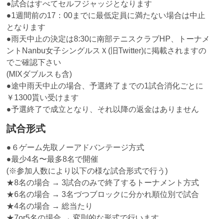
●試合はすべてセルフジャッジとなります
●1週間前の17：00までに最低定員に満たない場合は中止
となります
●雨天中止の決定は8:30に南部テニスクラブHP、トーナメ
ントNanbu女子シングルスＸ(旧Twitter)に掲載されますの
でご確認下さい
(MIXダブルスも含)
●途中雨天中止の場合、予選終了までの1試合消化ごとに
￥1300貰い受けます
●予選終了で成立となり、それ以降の返金はありません
試合形式
●６ゲーム先取ノーアドバンテージ方式
●最少4名〜最多8名で開催
(※参加人数により以下の様な試合形式で行う)
★8名の場合 → 3試合のみで終了するトーナメント方式
★6名の場合 → 3名づつブロックに分かれ順位別で試合
★4名の場合 → 総当たり
★7or5名の場合 → 変則的な形式で行います