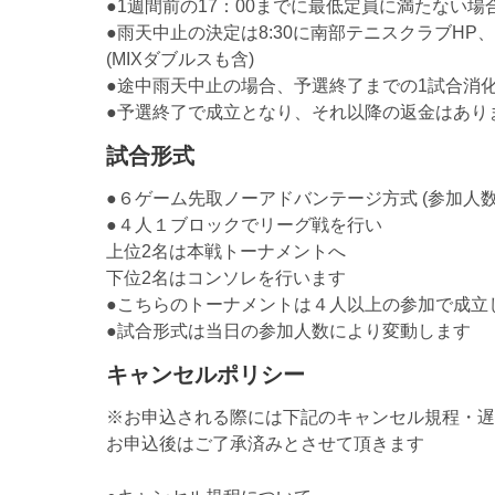
●1週間前の17：00までに最低定員に満たない
●雨天中止の決定は8:30に南部テニスクラブHP、
(MIXダブルスも含)
●途中雨天中止の場合、予選終了までの1試合消化
●予選終了で成立となり、それ以降の返金はあり
試合形式
●６ゲーム先取ノーアドバンテージ方式 (参加人
●４人１ブロックでリーグ戦を行い
上位2名は本戦トーナメントへ
下位2名はコンソレを行います
●こちらのトーナメントは４人以上の参加で成立
●試合形式は当日の参加人数により変動します
キャンセルポリシー
※お申込される際には下記のキャンセル規程・遅
お申込後はご了承済みとさせて頂きます