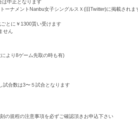
場合は中止となります
トーナメントNanbu女子シングルスＸ(旧Twitter)に掲載さ
ごとに￥1300貰い受けます
ません
数により8ゲーム先取の時も有)
し試合数は3〜５試合となります
刻の規程の注意事項を必ずご確認頂きお申込下さい