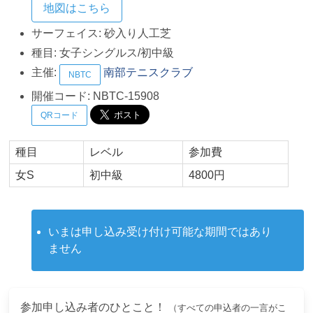
地図はこちら
サーフェイス:
砂入り人工芝
種目:
女子シングルス/初中級
主催:
南部テニスクラブ
NBTC
開催コード:
NBTC-15908
QRコード
種目
レベル
参加費
女S
初中級
4800円
いまは申し込み受け付け可能な期間ではあり
ません
参加申し込み者のひとこと！
（すべての申込者の一言がこ