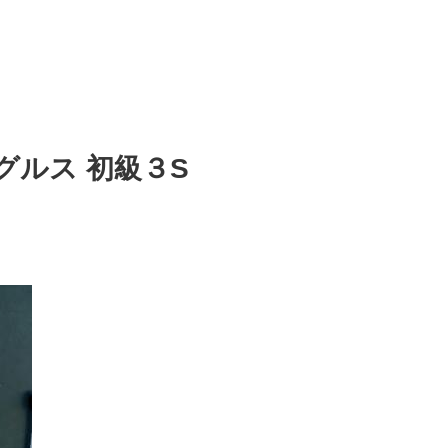
ルス 初級３S