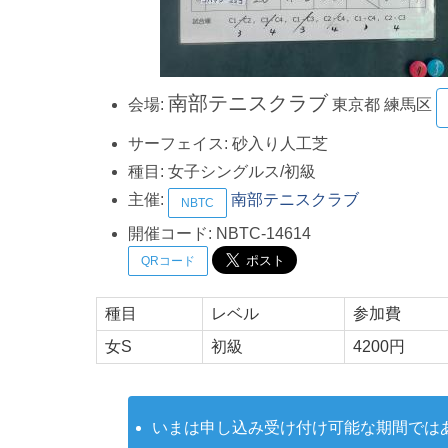
南部テニスクラブ
会場:
東京都
練馬区
サーフェイス:
砂入り人工芝
種目:
女子シングルス/初級
主催:
南部テニスクラブ
NBTC
開催コード:
NBTC-14614
QRコード
種目
レベル
参加費
女S
初級
4200円
いまは申し込み受け付け可能な期間では