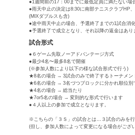
●1週間前の17：00までに最低定員に満たない
●雨天中止の決定は8:30に南部テニスクラブHP、
(MIXダブルスも含)
●途中雨天中止の場合、予選終了までの1試合消化
●予選終了で成立となり、それ以降の返金はあり
試合形式
●６ゲーム先取ノーアドバンテージ方式
●最少4名〜最多8名で開催
(※参加人数により以下の様な試合形式で行う)
★8名の場合 → 3試合のみで終了するトーナメン
★6名の場合 → 3名づつブロックに分かれ順位別
★4名の場合 → 総当たり
★7or5名の場合 → 変則的な形式で行います
●４人以上の参加で成立となります。
※こちらの「３Ｓ」の試合とは…３試合のみを行
(但し、参加人数によって変更になる場合がござい