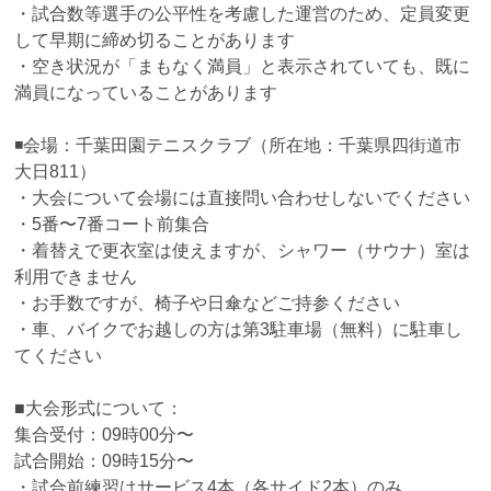
・試合数等選手の公平性を考慮した運営のため、定員変更
して早期に締め切ることがあります
・空き状況が「まもなく満員」と表示されていても、既に
満員になっていることがあります
◾️会場：千葉田園テニスクラブ（所在地：千葉県四街道市
大日811）
・大会について会場には直接問い合わせしないでください
・5番〜7番コート前集合
・着替えで更衣室は使えますが、シャワー（サウナ）室は
利用できません
・お手数ですが、椅子や日傘などご持参ください
・車、バイクでお越しの方は第3駐車場（無料）に駐車し
てください
■大会形式について：
集合受付：09時00分〜
試合開始：09時15分〜
・試合前練習はサービス4本（各サイド2本）のみ