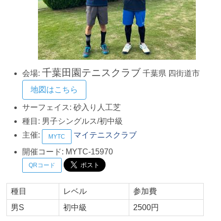
千葉田園テニスクラブ
会場:
千葉県
四街道市
地図はこちら
サーフェイス:
砂入り人工芝
種目:
男子シングルス/初中級
主催:
マイテニスクラブ
MYTC
開催コード:
MYTC-15970
QRコード
種目
レベル
参加費
男S
初中級
2500円