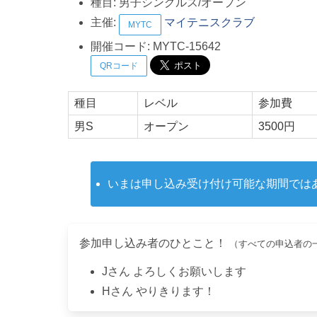
種目:
男子シングルス/オープン
主催:
マイテニスクラブ
MYTC
開催コード:
MYTC-15642
QRコード
種目
レベル
参加費
男S
オープン
3500円
いまは申し込み受け付け可能な期間では
参加申し込み者のひとこと！
（すべての申込者の
J
さん
よろしくお願いします
H
さん
やりきります！