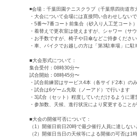
◾️会場：千葉田園テニスクラブ（千葉県四街道市大
・大会について会場には直接問い合わせしないで
・5番〜7番コート前集合（砂入り人工芝コート
・着替えで更衣室は使えますが、シャワー（サウ
・お手数ですが、椅子や日傘などご持参ください
・車、バイクでお越しの方は「第3駐車場」に駐
■大会形式について：
集合受付：08時30分〜
試合開始：08時45分〜
・試合前練習はサービス4本（各サイド2本）の
・試合は6ゲーム先取（ノーアド）で行います
・3試合（セット）程度していただけるように運
・参加数、天候、進行状況により変更することが
■大会の開催可否について：
（1）開催日前日20時で最少催行人員に達しな
（2）開催日当日の天候等による開催の可否は1