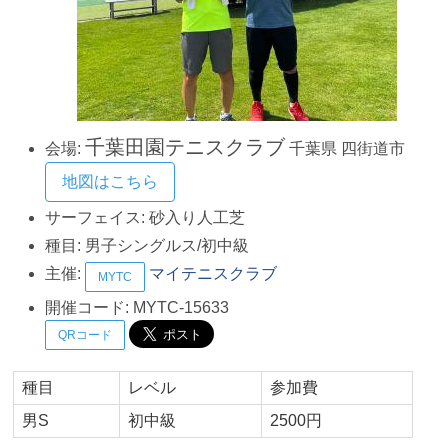
千葉田園テニスクラブ
会場:
千葉県
四街道市
地図はこちら
サーフェイス:
砂入り人工芝
種目:
男子シングルス/初中級
主催:
マイテニスクラブ
MYTC
開催コード:
MYTC-15633
QRコード
種目
レベル
参加費
男S
初中級
2500円