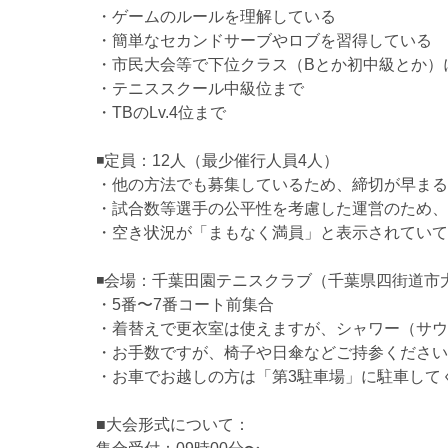
・ゲームのルールを理解している
・簡単なセカンドサーブやロブを習得している
・市民大会等で下位クラス（Bとか初中級とか）
・テニススクール中級位まで
・TBのLv.4位まで
◾️定員：12人（最少催行人員4人）
・他の方法でも募集しているため、締切が早まる
・試合数等選手の公平性を考慮した運営のため、
・空き状況が「まもなく満員」と表示されていて
◾️会場：千葉田園テニスクラブ（千葉県四街道市大
・5番〜7番コート前集合
・着替えで更衣室は使えますが、シャワー（サウ
・お手数ですが、椅子や日傘などご持参ください
・お車でお越しの方は「第3駐車場」に駐車して
■大会形式について：