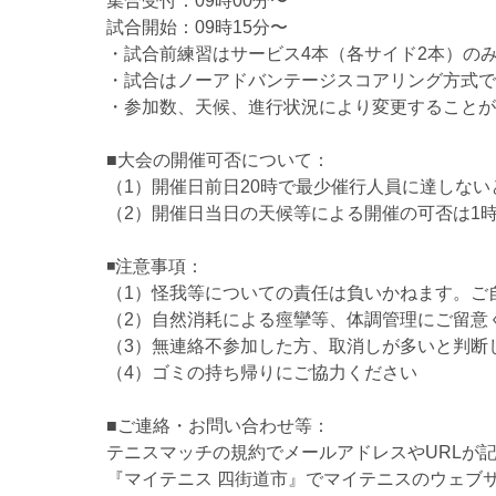
集合受付：09時00分〜
試合開始：09時15分〜
・試合前練習はサービス4本（各サイド2本）の
・試合はノーアドバンテージスコアリング方式で
・参加数、天候、進行状況により変更することが
■大会の開催可否について：
（1）開催日前日20時で最少催行人員に達しな
（2）開催日当日の天候等による開催の可否は1
◾️注意事項：
（1）怪我等についての責任は負いかねます。ご
（2）自然消耗による痙攣等、体調管理にご留意
（3）無連絡不参加した方、取消しが多いと判断
（4）ゴミの持ち帰りにご協力ください
■ご連絡・お問い合わせ等：
テニスマッチの規約でメールアドレスやURLが
『マイテニス 四街道市』でマイテニスのウェブ