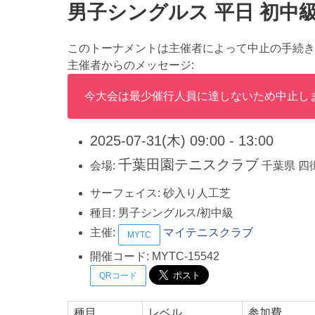
男子シングルス 平日 初中級
このトーナメントは主催者によって中止の手続き
主催者からのメッセージ:
今大会は最少催行人員に達しないため中止し
2025-07-31(木) 09:00 - 13:00
千葉田園テニスクラブ
会場:
千葉県
四
サーフェイス:
砂入り人工芝
種目:
男子シングルス/初中級
主催:
マイテニスクラブ
MYTC
開催コード:
MYTC-15542
QRコード
種目
レベル
参加費