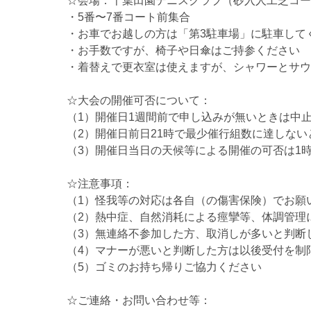
☆会場：千葉田園テニスクラブ（砂入人工芝コー
・5番〜7番コート前集合
・お車でお越しの方は「第3駐車場」に駐車して
・お手数ですが、椅子や日傘はご持参ください
・着替えで更衣室は使えますが、シャワーとサウ
☆大会の開催可否について：
（1）開催日1週間前で申し込みが無いときは中
（2）開催日前日21時で最少催行組数に達しな
（3）開催日当日の天候等による開催の可否は1
☆注意事項：
（1）怪我等の対応は各自（の傷害保険）でお願
（2）熱中症、自然消耗による痙攣等、体調管理
（3）無連絡不参加した方、取消しが多いと判断
（4）マナーが悪いと判断した方は以後受付を制
（5）ゴミのお持ち帰りご協力ください
☆ご連絡・お問い合わせ等：