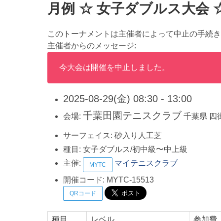
月例 ☆ 女子ダブルス大会 
このトーナメントは主催者によって中止の手続き
主催者からのメッセージ:
今大会は開催を中止しました。
2025-08-29(金) 08:30 - 13:00
千葉田園テニスクラブ
会場:
千葉県
四
サーフェイス:
砂入り人工芝
種目:
女子ダブルス/初中級〜中上級
主催:
マイテニスクラブ
MYTC
開催コード:
MYTC-15513
QRコード
種目
レベル
参加費