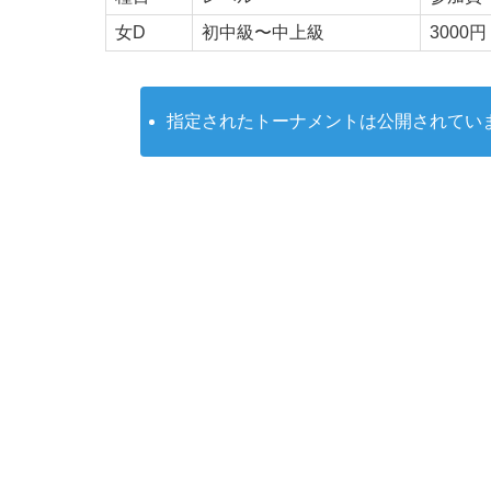
女D
初中級〜中上級
3000円
指定されたトーナメントは公開されてい