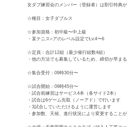
女ダブ練習会のメンバー（登録者）は割引特典が
☆種目：女子ダブルス
☆参加資格：初中級〜中上級
・某テニス○アのレベル設定でLv.4〜6
☆定員：合計12組（最少催行組数4組）
・他の方法でも募集しているため、締切が早まる
☆集合受付：09時30分〜
☆試合開始：09時45分〜
・試合前練習はサービス4本（各サイド2本）
・試合は6ゲーム先取（ノーアド）で行います
・3試合していただけるように運営します
・参加数、天候、進行状況により変更することが