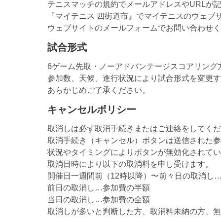
テニスマッチの規約でメールアドレスやURLが
『マイテニス 四街道市』でマイテニスのウェブ
ウェブサイトのメールフォームでお問い合わせく
試合形式
6ゲーム先取・ノーアドバンテージスコアリング
参加数、天候、進行状況により試合形式を変更す
あらかじめご了承ください。
キャンセルポリシー
取消しは必ず取消手続きまたはご連絡をしてくだ
取消手続き（キャンセル）ボタンは送信された参
状況やタイミングによりボタンが無効化されてい
取消日時により以下の取消料を申し受けます。
開催日一週間前（12時以降）〜前々日の取消し…1
前日の取消し…参加費の半額
当日の取消し…参加費の全額
取消しが多いと判断した方、取消料未納の方、無