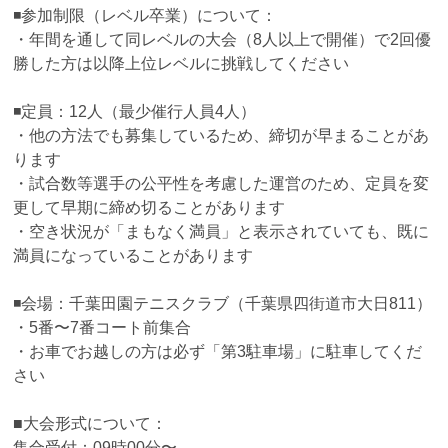
◾️参加制限（レベル卒業）について：
・年間を通して同レベルの大会（8人以上で開催）で2回優
勝した方は以降上位レベルに挑戦してください
◾️定員：12人（最少催行人員4人）
・他の方法でも募集しているため、締切が早まることがあ
ります
・試合数等選手の公平性を考慮した運営のため、定員を変
更して早期に締め切ることがあります
・空き状況が「まもなく満員」と表示されていても、既に
満員になっていることがあります
◾️会場：千葉田園テニスクラブ（千葉県四街道市大日811）
・5番〜7番コート前集合
・お車でお越しの方は必ず「第3駐車場」に駐車してくだ
さい
■大会形式について：
集合受付：09時00分〜