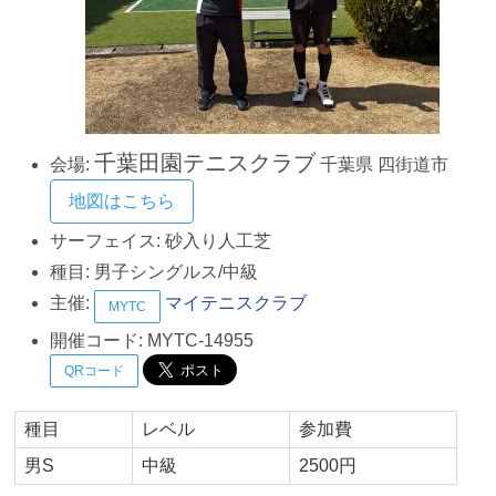
千葉田園テニスクラブ
会場:
千葉県
四街道市
地図はこちら
サーフェイス:
砂入り人工芝
種目:
男子シングルス/中級
主催:
マイテニスクラブ
MYTC
開催コード:
MYTC-14955
QRコード
種目
レベル
参加費
男S
中級
2500円