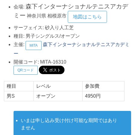
森下インターナショナルテニスアカデ
会場:
ミー
神奈川県
相模原市
地図はこちら
サーフェイス:
砂入り人工芝
種目:
男子シングルス/オープン
主催:
森下インターナショナルテニスアカデミ
MITA
ー
開催コード:
MITA-16310
QRコード
種目
レベル
参加費
男S
オープン
4950円
いまは申し込み受け付け可能な期間ではあり
ません