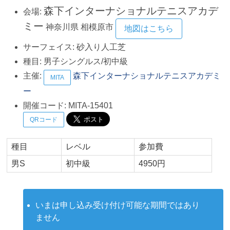
森下インターナショナルテニスアカデ
会場:
ミー
神奈川県
相模原市
地図はこちら
サーフェイス:
砂入り人工芝
種目:
男子シングルス/初中級
主催:
森下インターナショナルテニスアカデミ
MITA
ー
開催コード:
MITA-15401
QRコード
種目
レベル
参加費
男S
初中級
4950円
いまは申し込み受け付け可能な期間ではあり
ません