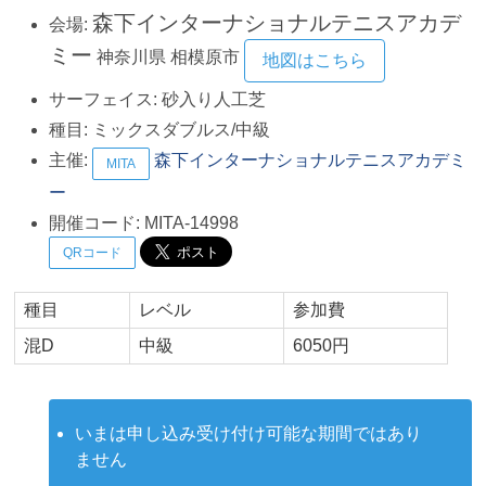
森下インターナショナルテニスアカデ
会場:
ミー
神奈川県
相模原市
地図はこちら
サーフェイス:
砂入り人工芝
種目:
ミックスダブルス/中級
主催:
森下インターナショナルテニスアカデミ
MITA
ー
開催コード:
MITA-14998
QRコード
種目
レベル
参加費
混D
中級
6050円
いまは申し込み受け付け可能な期間ではあり
ません