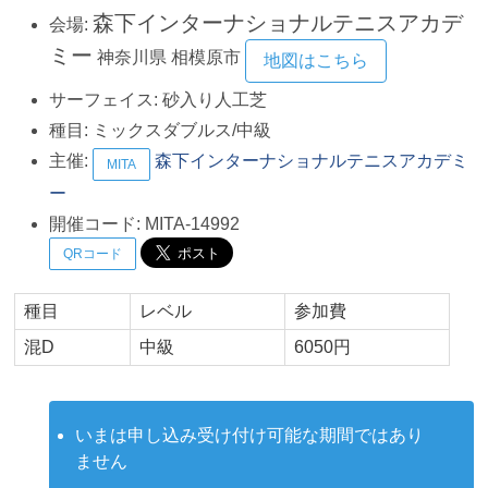
森下インターナショナルテニスアカデ
会場:
ミー
神奈川県
相模原市
地図はこちら
サーフェイス:
砂入り人工芝
種目:
ミックスダブルス/中級
主催:
森下インターナショナルテニスアカデミ
MITA
ー
開催コード:
MITA-14992
QRコード
種目
レベル
参加費
混D
中級
6050円
いまは申し込み受け付け可能な期間ではあり
ません