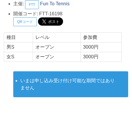
主催:
Fun To Tennis
FTT
開催コード:
FTT-16198
QRコード
種目
レベル
参加費
男S
オープン
3000円
女S
オープン
3000円
いまは申し込み受け付け可能な期間ではあり
ません