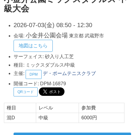
級大会
2026-07-03(金) 08:50 - 12:30
小金井公園会場
会場:
東京都
武蔵野市
地図はこちら
サーフェイス:
砂入り人工芝
種目:
ミックスダブルス/中級
主催:
デ・ポームテニスクラブ
DPM
開催コード:
DPM-16879
QRコード
種目
レベル
参加費
混D
中級
6000円