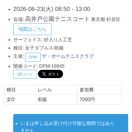
2026-06-23(火) 08:50 - 13:00
高井戸公園テニスコート
会場:
東京都
杉並区
地図はこちら
サーフェイス:
砂入り人工芝
種目:
女子ダブルス/初級
主催:
デ・ポームテニスクラブ
DPM
開催コード:
DPM-16845
QRコード
種目
レベル
参加費
女D
初級
7000円
いまは申し込み受け付け可能な期間ではあり
ません