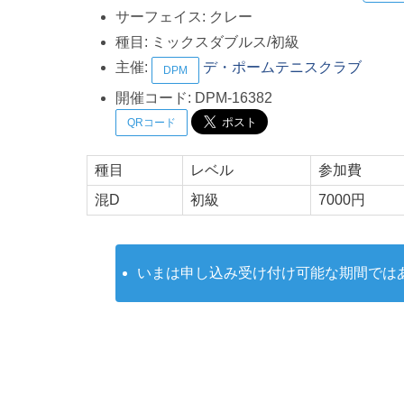
サーフェイス:
クレー
種目:
ミックスダブルス/初級
主催:
デ・ポームテニスクラブ
DPM
開催コード:
DPM-16382
QRコード
種目
レベル
参加費
混D
初級
7000円
いまは申し込み受け付け可能な期間では