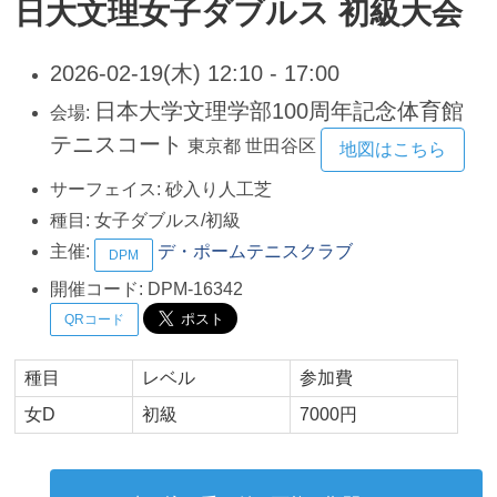
日大文理女子ダブルス 初級大会
2026-02-19(木) 12:10 - 17:00
日本大学文理学部100周年記念体育館
会場:
テニスコート
東京都
世田谷区
地図はこちら
サーフェイス:
砂入り人工芝
種目:
女子ダブルス/初級
主催:
デ・ポームテニスクラブ
DPM
開催コード:
DPM-16342
QRコード
種目
レベル
参加費
女D
初級
7000円