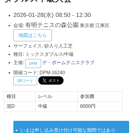
2026-01-28(水) 08:50 - 12:30
有明テニスの森公園
会場:
東京都
江東区
地図はこちら
サーフェイス:
砂入り人工芝
種目:
ミックスダブルス/中級
主催:
デ・ポームテニスクラブ
DPM
開催コード:
DPM-16240
QRコード
種目
レベル
参加費
混D
中級
6000円
いまは申し込み受け付け可能な期間ではあり