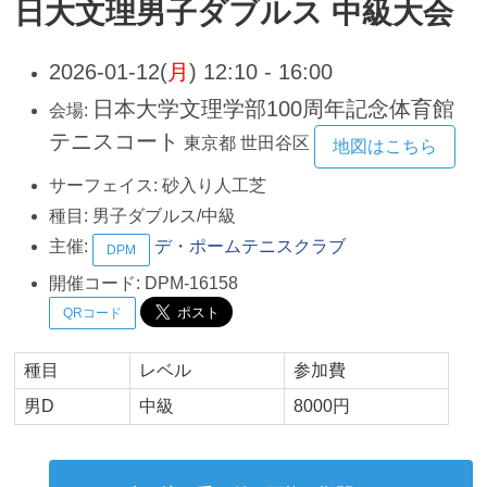
日大文理男子ダブルス 中級大会
2026-01-12(
月
) 12:10 - 16:00
日本大学文理学部100周年記念体育館
会場:
テニスコート
東京都
世田谷区
地図はこちら
サーフェイス:
砂入り人工芝
種目:
男子ダブルス/中級
主催:
デ・ポームテニスクラブ
DPM
開催コード:
DPM-16158
QRコード
種目
レベル
参加費
男D
中級
8000円