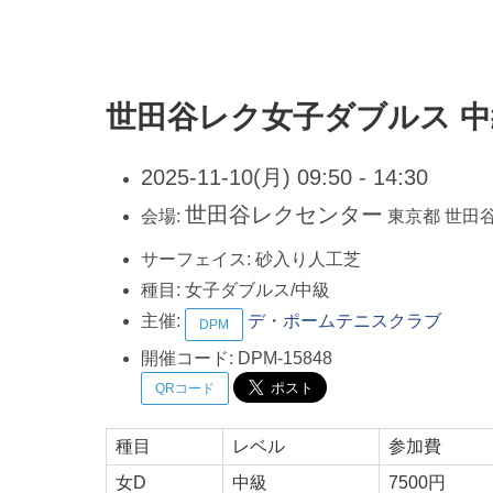
世田谷レク女子ダブルス 
2025-11-10(月) 09:50 - 14:30
世田谷レクセンター
会場:
東京都
世田
サーフェイス:
砂入り人工芝
種目:
女子ダブルス/中級
主催:
デ・ポームテニスクラブ
DPM
開催コード:
DPM-15848
QRコード
種目
レベル
参加費
女D
中級
7500円