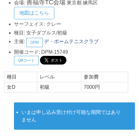
善福寺TC会場
会場:
東京都
練馬区
地図はこちら
サーフェイス:
クレー
種目:
女子ダブルス/初級
主催:
デ・ポームテニスクラブ
DPM
開催コード:
DPM-15749
QRコード
種目
レベル
参加費
女D
初級
7000円
いまは申し込み受け付け可能な期間ではあり
ません