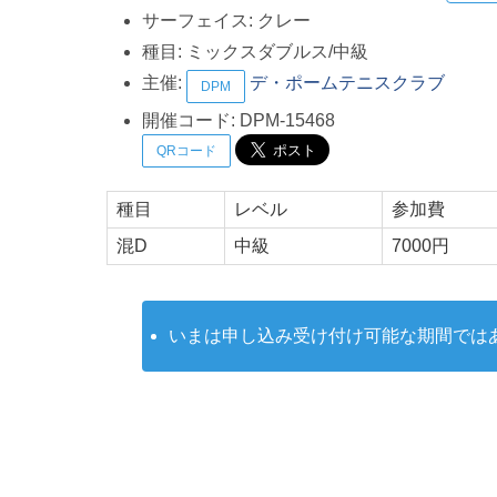
サーフェイス:
クレー
種目:
ミックスダブルス/中級
主催:
デ・ポームテニスクラブ
DPM
開催コード:
DPM-15468
QRコード
種目
レベル
参加費
混D
中級
7000円
いまは申し込み受け付け可能な期間では