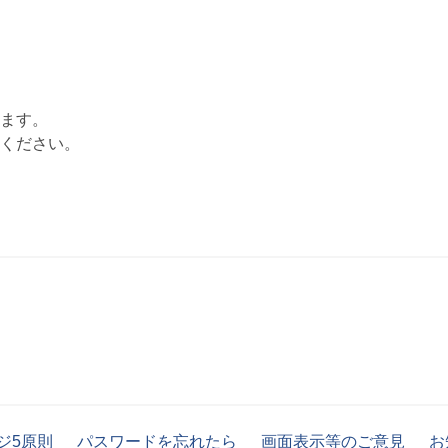
ます。
ください。
ジ5原則
パスワードを忘れたら
画面表示等のご意見
お