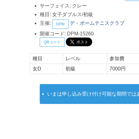
サーフェイス:
クレー
種目:
女子ダブルス/初級
主催:
デ・ポームテニスクラブ
DPM
開催コード:
DPM-15260
QRコード
種目
レベル
参加費
女D
初級
7000円
いまは申し込み受け付け可能な期間では