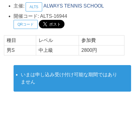
主催:
ALWAYS TENNIS SCHOOL
ALTS
開催コード:
ALTS-16944
QRコード
種目
レベル
参加費
男S
中上級
2800円
いまは申し込み受け付け可能な期間ではあり
ません